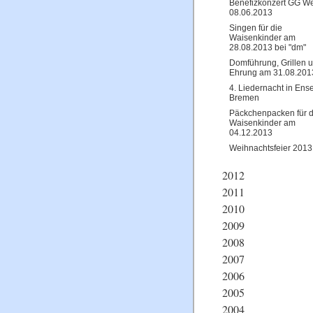
Benefizkonzert GG We
08.06.2013
Singen für die
Waisenkinder am
28.08.2013 bei "dm"
Domführung, Grillen 
Ehrung am 31.08.201
4. Liedernacht in Ens
Bremen
Päckchenpacken für d
Waisenkinder am
04.12.2013
Weihnachtsfeier 2013
2012
2011
2010
2009
2008
2007
2006
2005
2004