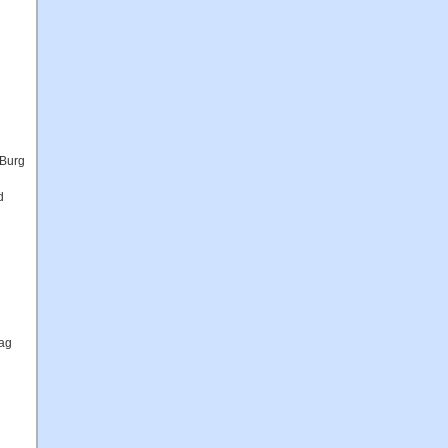
 Burg
d
tag